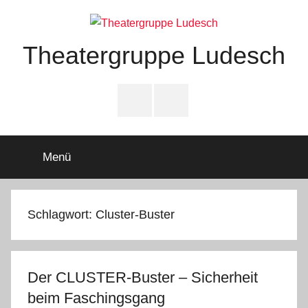
Zum
Inhalt
springen
Theatergruppe Ludesch
Datenschutz
Die
(DSVGO)
Theatergruppe
&
Ludesch
Menü
Rechtliches
freut
sich
schon
Schlagwort:
Cluster-Buster
darauf,
im
Dezember
2026
Der CLUSTER-Buster – Sicherheit
ein
beim Faschingsgang