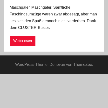
Märchen
Mäschgaler, Mäschgaler; Sämtliche
auf
Faschingsumzüge waren zwar abgesagt, aber man
die
lies sich den Spaß dennoch nicht verderben. Dank
Bühne
dem CLUSTER-Buster…
zu
bringen!
Weiterlesen
WordPress-Theme: Donovan von ThemeZee.